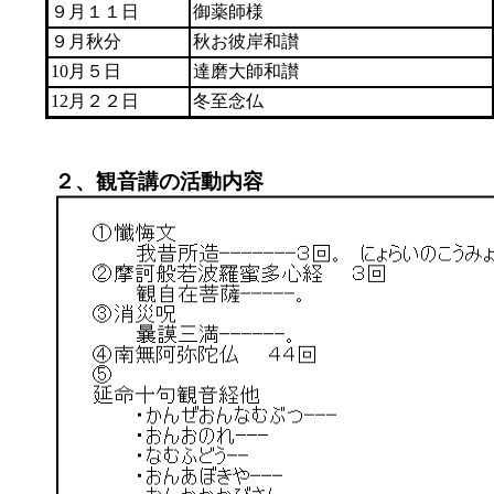
９月１１日
御薬師様
９月秋分
秋お彼岸和讃
10月５日
達磨大師和讃
12月２２日
冬至念仏
２、観音講の活動内容