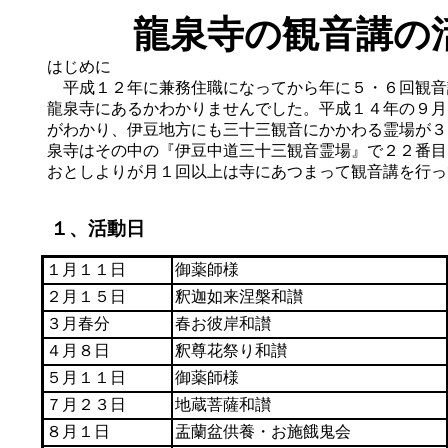
龍泉寺の観音講の
はじめに
平成１２年に兼務住職になってから年に５・６回観音
龍泉寺にあるかわかりませんでした。平成１４年の９月
がわかり、伊豆地方にも三十三観音にかかわる霊場が３
泉寺はその中の『伊豆中道三十三観音霊場』で２２番目
おとしよりが月１回以上は寺にあつまって観音講を行っ
１、活動日
１月１１日
御薬師様
２月１５日
釈迦如来涅槃和讃
３月春分
春お彼岸和讃
４月８日
釈尊花祭り和讃
５月１１日
御薬師様
７月２３日
地蔵菩薩和讃
８月１日
盂蘭盆供養・お施餓鬼会