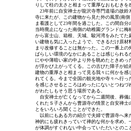
りして柱の太さと相まって重厚なおもむきを
23年前に自安禅士が龍沢寺専門道場の故鈴
寺に来たが、この建物から見た外の風景(南
ま看護として23年間を過ごした。この間自分
当時廃止になった南側の幼稚園グランドに梅
から富士山、箱根、天城、駿河湾をみたてた
い建物も気に入ったようで、できるだけ原材
まり改修することは無かった。この一番上の
ばらしい環境のなかにあることは感じられる
にやや薄暗い家の中より外を眺めたときめっ
が浮かび上がってくる。この古びた障子が絵
建物の重厚さと相まって見る我々に何かを感
れてくる。今まで全国の観光地や寺々へ行っ
を感じさせるところはめったにないとつねづ
がわたしもそう思う場所である。
自安禅士が亡くなってから二週間後、葬儀
くれたＳ子さんから曹源寺の情景と自安禅士
とをいろいろ聞くことができた。
以前にもある方の紹介で夫婦で曹源寺へ来た
神的にも疲れきっていて禅的な何かを求め、
が体調がすぐれない中会っていただいとのこと---