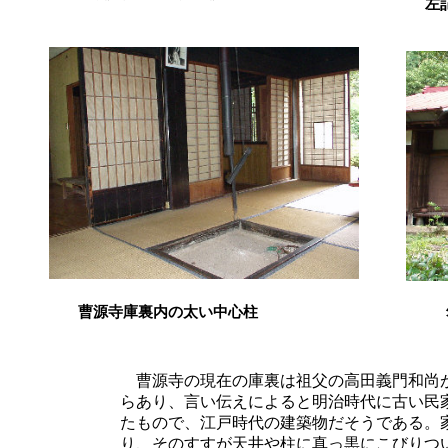
左
曹源寺庫裏内の太い中心柱
曹源寺の現在の庫裏は祖父の高田義門和尚
らあり、言い伝えによると明治時代に古い民
たもので、江戸時代の建築物だそうである。
り、そのすすが天井や柱に真っ黒にこびりつ