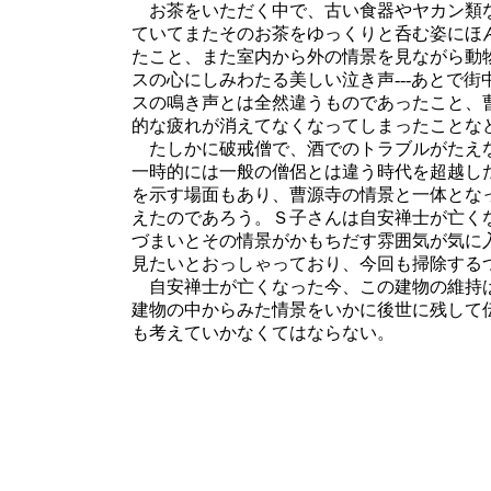
お茶をいただく中で、古い食器やヤカン類
ていてまたそのお茶をゆっくりと呑む姿にほ
たこと、また室内から外の情景を見ながら動
スの心にしみわたる美しい泣き声---あとで
スの鳴き声とは全然違うものであったこと、
的な疲れが消えてなくなってしまったことなど----
たしかに破戒僧で、酒でのトラブルがたえ
一時的には一般の僧侶とは違う時代を超越し
を示す場面もあり、曹源寺の情景と一体とな
えたのであろう。Ｓ子さんは自安禅士が亡く
づまいとその情景がかもちだす雰囲気が気に
見たいとおっしゃっており、今回も掃除する
自安禅士が亡くなった今、この建物の維持
建物の中からみた情景をいかに後世に残して
も考えていかなくてはならない。