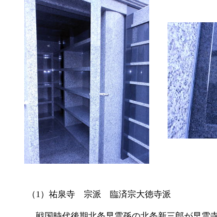
（1）祐泉寺 宗派 臨済宗大徳寺派
戦国時代後期北条早雲孫の北条新三郎が早雲寺