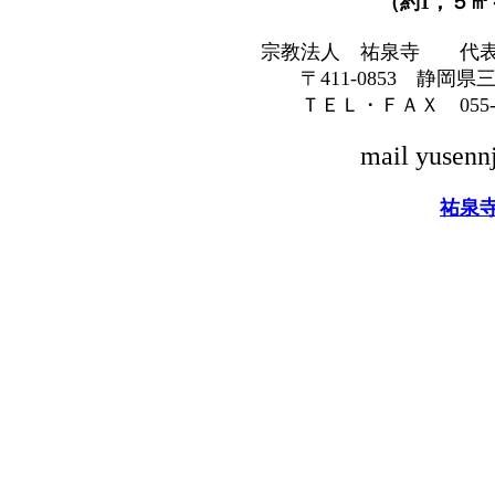
（約1，５㎡～２，５
宗教法人 祐泉寺 代表役員
〒411-0853 静岡県三島市
ＴＥＬ・ＦＡＸ 055-975-
mail yusenn
祐泉