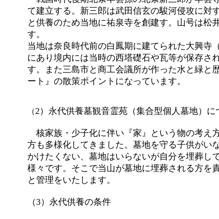
て建立する。新三郎は武田信玄の駿河侵攻に対
と供養のため当地に祐泉寺を創建す。山号は松
す。
当地は奈良時代前の白鳳期に建てられた大興寺
にあり境内には当時の西塔礎石や瓦等が保存さ
す。また三島市と商工会議所が作った水と緑と
ート』の散策ポイントになっています。
2）永代供養墓観音霊苑（集合型個人墓地）に
（
核家族・少子化に伴い『家』という物の考え方
方も多様化してきました。墓地を守る子供がい
かけたくない、墓地はいらないが自分を埋葬し
様々です。そこで当山が墓地に埋葬される方を
と管理をいたします。
（3）永代供養の条件