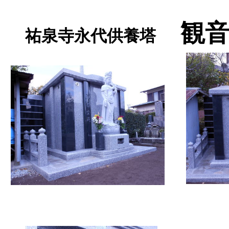
観
祐泉寺永代供養塔