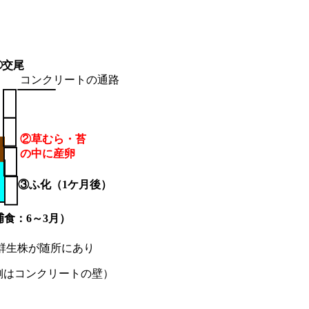
➀交尾
コンクリートの通路
②草むら・苔
の中に産卵
③ふ化（1ケ月後）
食：6～3月）
群生株が随所にあり
側はコンクリートの壁）