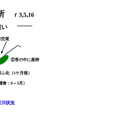
場所
ｒ3,5,16
違い
➀交尾
②苔の中に産卵
③ふ化（1ケ月後）
捕食：6～3月）
河川状況