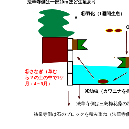
法華寺側は一部20ｍほど生垣あり
⑥羽化（1週間生息）
⑤さなぎ（草む
ら？の土の中で1ケ
月：4～5月）
④幼虫（カワニナを捕
法華寺側は三島梅花藻の
祐泉寺側は石のブロックを積み重ね（法華寺