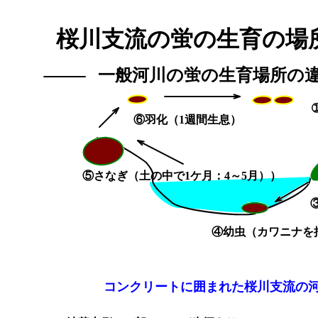
桜川支流の蛍の生育の
一般河川の蛍の生育場所の
⑥羽化（1週間生息）
⑤さなぎ（土の中で1ケ月：4～5月））
④幼虫（カワニナを
コ
ンクリートに囲まれた
桜川支流の