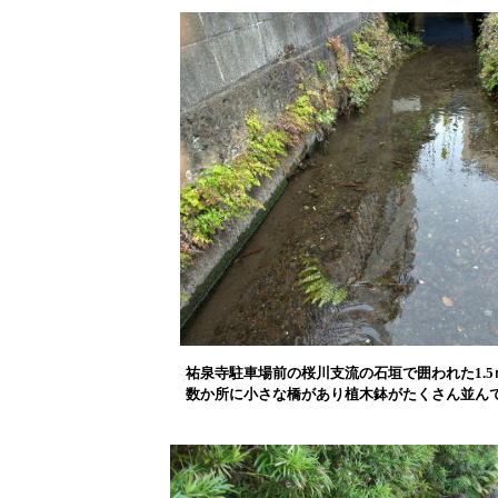
祐泉寺駐車場前の桜川支流の石垣で囲われた1.
数か所に小さな橋があり植木鉢がたくさん並ん