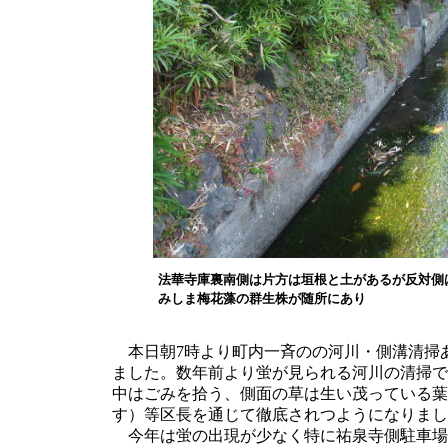
法華寺庫裏南側は片方は垣根と土があるが反対側
みしま梅花藻の群生株が随所にあり
本日朝7時より町内一斉のの河川・側溝清掃あ
ました。数年前より蛍が見られる河川の清掃で
中はごみを拾う、側面の草は生い茂っている葉
す）等区長を通じて徹底されつようになりまし
今年は蛍の出現が少なく特に祐泉寺側駐車場