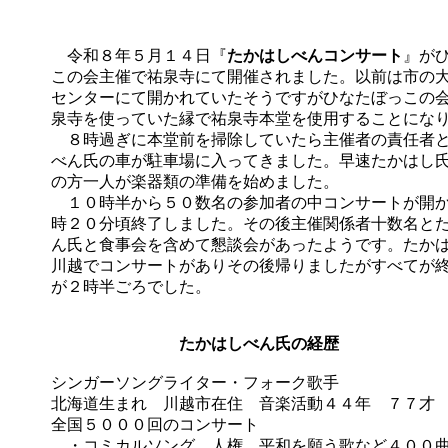
令和８年５月１４日『
たかはしべんコンサート
』が
この会主催で祐泉寺にて開催されました。以前は市の
センターにて開かれていたそうですがひなたぼっこの
泉寺を使っていた縁で祐泉寺本堂を使用することにな
８時過ぎに本堂前を掃除していたら主催者の責任者
べん氏の車が駐車場に入ってきました。早速たかはし
の方一人が楽器類の準備を始めました。
１０時半から５０数名の参加者の中コンサートが開
時２０分頃終了しました。その後主催関係者十数名と
ん氏と食事会を含めて懇談会があったようです。たか
川越でコンサートがありその後帰りましたがすべてが
が２時半ごろでした。
たかはしべん氏の経歴
シンガーソングライター・フォーク歌手
北海道生まれ 川越市在住 音楽活動４４年 ７７才
全国５０００回のコンサート
・コミカルソング、人権、平和を願う歌など４００