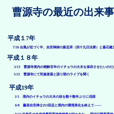
曹源寺の最近の出来
平成１7年
7/26 台風が近づく中、自安禅師の新忌斉（四十九日法要）と墓石建
平成１８年
3/13 曹源寺境内の樹齢百年のイチョウの大木を保存させたいのだが--
3/22 曹源寺にて民族楽器と語り部のライブを聞く
平成19年
2/1 境内のイチョウの大木の枝を数十数年ぶりに伐採
6/8 藤居自安禅士の3回忌と境内の環境美化を終えて-------