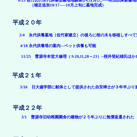
8/23 佐竹氏の永代供養型墓地地鎮祭が行われた-----明治以降新墓
（補足追加10/17-----10月上旬に墓地完成）
平成２０年
2/4 永代供養墓地（佐竹家建立）の後ろに桜の木を移植しすべて
4/18 永代供養塔の案内---ペット供養も可能
11/25 曹源寺本堂大修理（ｈ20,11,20～23）--桜井登紀雄氏ほ
平成２１年
3/16 日大歯学部に献体として提供された自安禅士が３年半ぶ
平成２２年
3/1 曹源寺旧幼稚園園舎の建物が２５年ぶりに無償返還された