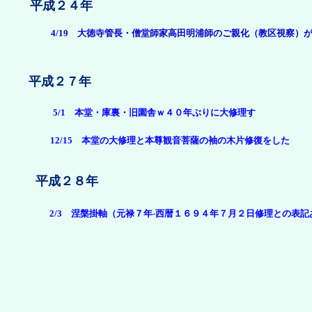
平成２４年
4/19 大徳寺管長・僧堂師家高田明浦師のご親化（教区視察）
平成２７年
5/1 本堂・庫裏・旧園舎ｗ４０年ぶりに大修理す
12/15 本堂の大修理と本尊観音菩薩の袖の木片修復をした
平成２８年
2/3 涅槃掛軸（元禄７年-西暦１６９４年７月２日修理との表